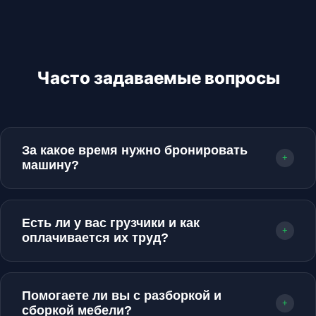
Часто задаваемые вопросы
За какое время нужно бронировать
+
машину?
Желательно оставлять заявку за 1-2 дня до
планируемой поездки. Однако у нас часто есть
Есть ли у вас грузчики и как
свободные машины в Пинске, поэтому
+
оплачивается их труд?
возможна срочная подача в течение 40-60
минут.
Да, мы предоставляем услуги
профессиональных грузчиков. Оплата
Помогаете ли вы с разборкой и
почасовая (минимум 1 час). Если работа длится
+
сборкой мебели?