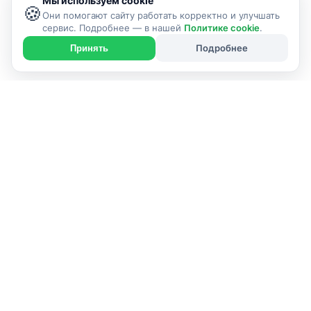
Мы используем cookie
🍪
Они помогают сайту работать корректно и улучшать
сервис. Подробнее — в нашей
Политике cookie
.
Подробнее
Принять
Справочник проверенных услуг в Пинск и
районе — от мастеров до компаний.
г. Пинск и Пинский район
info@pinsk24.by
РАЗДЕЛЫ
Каталог услуг
Карта сайта
Блог