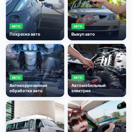
АВТО
АВТО
Покраска авто
Выкуп авто
АВТО
АВТО
Антикоррозийная
Автомобильный
обработка авто
электрик