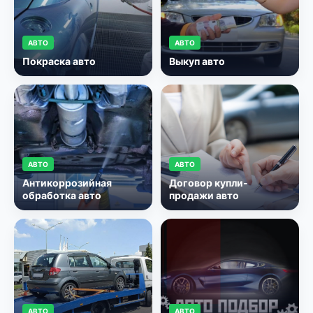
АВТО
АВТО
Покраска авто
Выкуп авто
АВТО
АВТО
Антикоррозийная
Договор купли-
обработка авто
продажи авто
АВТО
АВТО