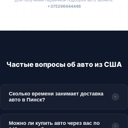
+375296444446
Частые вопросы об авто из США
Сколько времени занимает доставка
+
авто в Пинск?
В среднем процесс от покупки на аукционе до
прибытия машины в Пинск занимает от 1.5 до
Можно ли купить авто через вас по
2.5 месяцев. Срок зависит от расположения
+