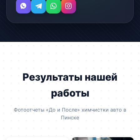
Результаты нашей
работы
Фотоотчеты «До и После» химчистки авто в
Пинске